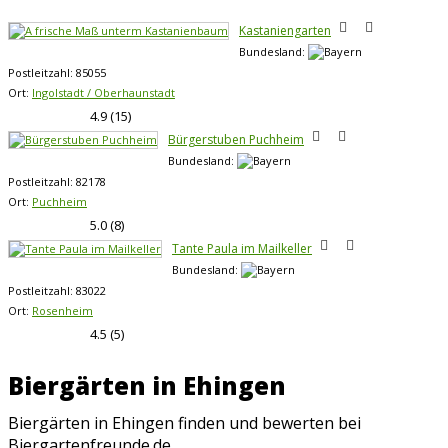
Kastaniengarten
Bundesland:
Postleitzahl:
85055
Ort:
Ingolstadt / Oberhaunstadt
4.9
(
15
)
Bürgerstuben Puchheim
Bundesland:
Postleitzahl:
82178
Ort:
Puchheim
5.0
(
8
)
Tante Paula im Mailkeller
Bundesland:
Postleitzahl:
83022
Ort:
Rosenheim
4.5
(
5
)
Biergärten in Ehingen
Biergärten in Ehingen finden und bewerten bei
Biergartenfreunde.de