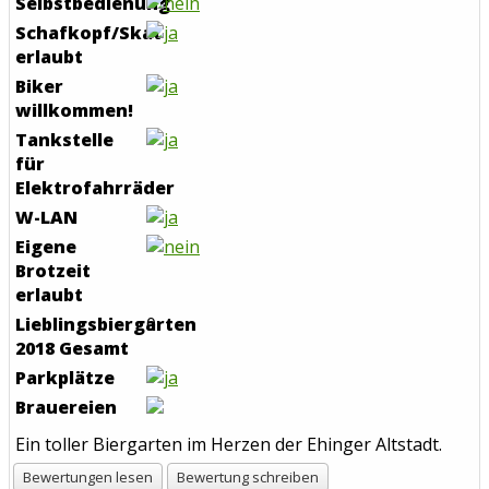
Selbstbedienung
Schafkopf/Skat
erlaubt
Biker
willkommen!
Tankstelle
für
Elektrofahrräder
W-LAN
Eigene
Brotzeit
erlaubt
Lieblingsbiergarten
0
2018 Gesamt
Parkplätze
Brauereien
Ein toller Biergarten im Herzen der Ehinger Altstadt.
Bewertungen lesen
Bewertung schreiben