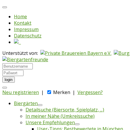
Home
Kontakt
Impressum
Datenschutz
Unterstützt von:
login
Neu registrieren
|
Merken
|
Vergessen?
Biergärten
Detailsuche (Biersorte, Spielplatz, ...)
In meiner Nähe (Umkreissuche)
Unsere Empfehlungen
User-Tipps: Bestbewertete in München