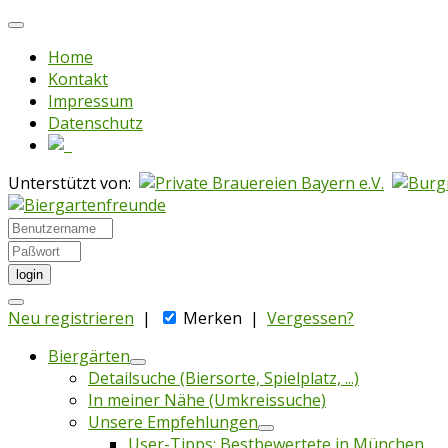
Home
Kontakt
Impressum
Datenschutz
Unterstützt von:
login
Neu registrieren
|
Merken
|
Vergessen?
Biergärten
Detailsuche (Biersorte, Spielplatz, ...)
In meiner Nähe (Umkreissuche)
Unsere Empfehlungen
User-Tipps: Bestbewertete in München