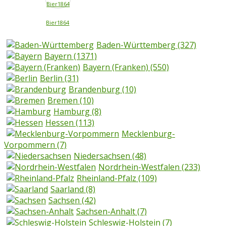
Bier1864
Baden-Württemberg
(327)
Bayern
(1371)
Bayern (Franken)
(550)
Berlin
(31)
Brandenburg
(10)
Bremen
(10)
Hamburg
(8)
Hessen
(113)
Mecklenburg-
Vorpommern
(7)
Niedersachsen
(48)
Nordrhein-Westfalen
(233)
Rheinland-Pfalz
(109)
Saarland
(8)
Sachsen
(42)
Sachsen-Anhalt
(7)
Schleswig-Holstein
(7)