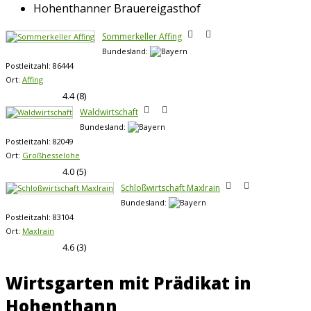
Hohenthanner Brauereigasthof
Sommerkeller Affing
Bundesland:
Postleitzahl:
86444
Ort:
Affing
4.4
(
8
)
Waldwirtschaft
Bundesland:
Postleitzahl:
82049
Ort:
Großhesselohe
4.0
(
5
)
Schloßwirtschaft Maxlrain
Bundesland:
Postleitzahl:
83104
Ort:
Maxlrain
4.6
(
3
)
Wirtsgarten mit Prädikat in
Hohenthann