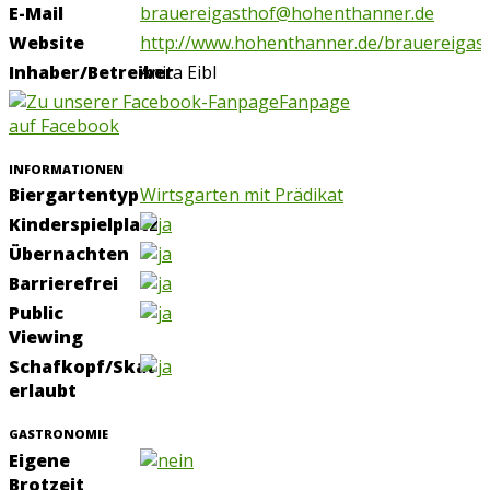
E-Mail
brauereigasthof@hohenthanner.de
Website
http://www.hohenthanner.de/brauereigas
Inhaber/Betreiber
Anita Eibl
Fanpage
auf Facebook
INFORMATIONEN
Biergartentyp
Wirtsgarten mit Prädikat
Kinderspielplatz
Übernachten
Barrierefrei
Public
Viewing
Schafkopf/Skat
erlaubt
GASTRONOMIE
Eigene
Brotzeit