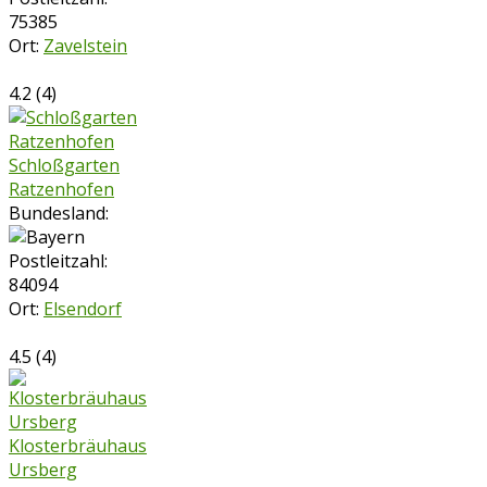
75385
Ort:
Zavelstein
4.2
(
4
)
Schloßgarten
Ratzenhofen
Bundesland:
Postleitzahl:
84094
Ort:
Elsendorf
4.5
(
4
)
Klosterbräuhaus
Ursberg