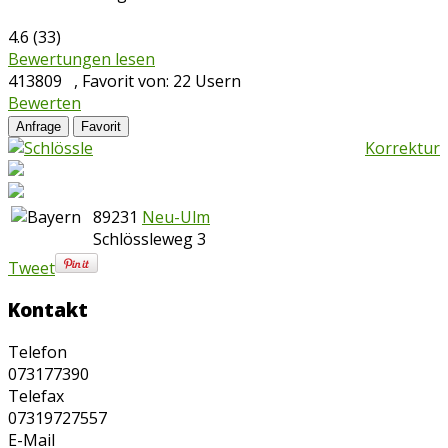
4.6
(
33
)
Bewertungen lesen
413809
, Favorit von:
22
Usern
Bewerten
Anfrage
Favorit
Korrektur
89231
Neu-Ulm
Schlössleweg 3
Tweet
Kontakt
Telefon
073177390
Telefax
07319727557
E-Mail